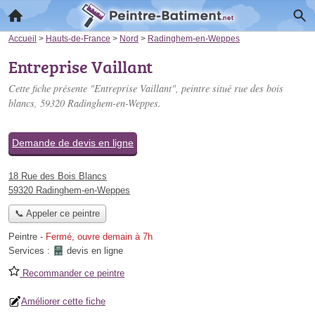
Accueil
>
Hauts-de-France
>
Nord
>
Radinghem-en-Weppes
Entreprise Vaillant
Cette fiche présente "Entreprise Vaillant", peintre situé
rue des bois
blancs
, 59320 Radinghem-en-Weppes.
Demande de devis en ligne
18 Rue des Bois Blancs
59320 Radinghem-en-Weppes
📞 Appeler ce peintre
Peintre
-
Fermé, ouvre demain à 7h
Services :
devis en ligne
Recommander ce peintre
Améliorer cette fiche