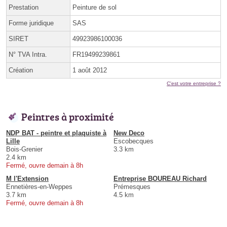
Prestation
Peinture de sol
Forme juridique
SAS
SIRET
49923986100036
N° TVA Intra.
FR19499239861
Création
1 août 2012
C'est votre entreprise ?
Peintres à proximité
NDP BAT - peintre et plaquiste à
New Deco
Lille
Escobecques
Bois-Grenier
3.3 km
2.4 km
Fermé, ouvre demain à 8h
M l'Extension
Entreprise BOUREAU Richard
Ennetières-en-Weppes
Prémesques
3.7 km
4.5 km
Fermé, ouvre demain à 8h