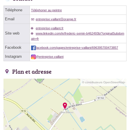
Téléphone
Téléphoner au peintre
Email
entreprise.vaillantⓐorange.fr
entreprise-vaillant.fr
Site web
www.linkedin.com/in/frederic-semin-b462493b/?originalSubdom
ain=fr
Facebook
facebook.com/pages/entreprise-vaillant/696395700473857
Instagram
@entreprise.vaillant
Plan et adresse
© contributeurs OpenStreetMap