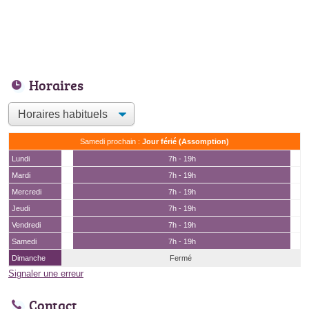
Horaires
Samedi prochain :
Jour férié (Assomption)
Lundi
7h - 19h
Mardi
7h - 19h
Mercredi
7h - 19h
Jeudi
7h - 19h
Vendredi
7h - 19h
Samedi
7h - 19h
Dimanche
Fermé
Signaler une erreur
Contact