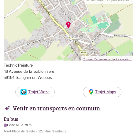
© contributeurs OpenStreetMap
Corriger l’adresse ou la localisation
Technic'Peinture
48 Avenue de la Sablonniere
59184 Sainghin-en-Weppes
Trajet Waze
Trajet Maps
Venir en transports en commun
En bus
Ligne 61, à 78 m
Arrêt Place de Gaulle - 127 Rue Gambetta