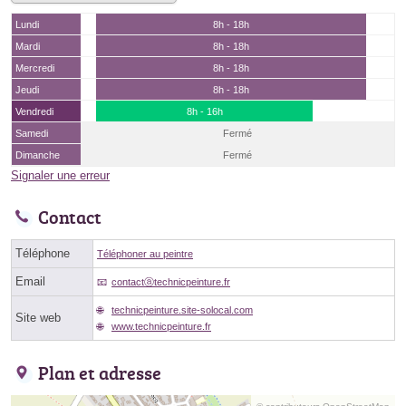
Lundi
8h - 18h
Mardi
8h - 18h
Mercredi
8h - 18h
Jeudi
8h - 18h
Vendredi
8h - 16h
Samedi
Fermé
Dimanche
Fermé
Signaler une erreur
Contact
Téléphone
Téléphoner au peintre
Email
contactⓐtechnicpeinture.fr
technicpeinture.site-solocal.com
Site web
www.technicpeinture.fr
Plan et adresse