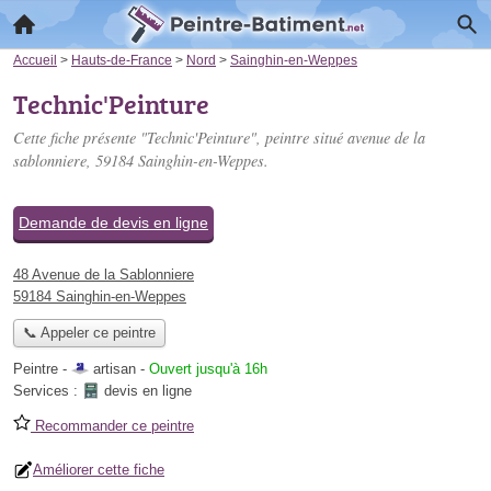
Accueil
>
Hauts-de-France
>
Nord
>
Sainghin-en-Weppes
Technic'Peinture
Cette fiche présente "Technic'Peinture", peintre situé
avenue de la
sablonniere
, 59184 Sainghin-en-Weppes.
Demande de devis en ligne
48 Avenue de la Sablonniere
59184 Sainghin-en-Weppes
📞 Appeler ce peintre
Peintre -
artisan
-
Ouvert jusqu'à 16h
Services :
devis en ligne
Recommander ce peintre
Améliorer cette fiche