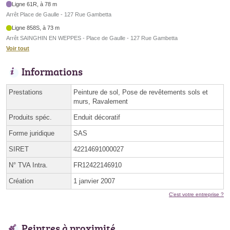
Ligne 61R, à 78 m
Arrêt Place de Gaulle - 127 Rue Gambetta
Ligne 858S, à 73 m
Arrêt SAINGHIN EN WEPPES - Place de Gaulle - 127 Rue Gambetta
Voir tout
Informations
Prestations
Peinture de sol, Pose de revêtements sols et
murs, Ravalement
Produits spéc.
Enduit décoratif
Forme juridique
SAS
SIRET
42214691000027
N° TVA Intra.
FR12422146910
Création
1 janvier 2007
C'est votre entreprise ?
Peintres à proximité