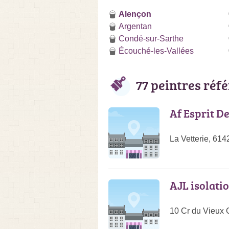
Alençon
Argentan
Condé-sur-Sarthe
Écouché-les-Vallées
77 peintres réf
Af Esprit D
La Vetterie, 61
AJL isolati
10 Cr du Vieux 