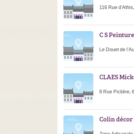
116 Rue d'Athis
C S Peintur
Le Douet de l'A
CLAES Mick
8 Rue Pictière,
Colin décor
Zone Artisanale