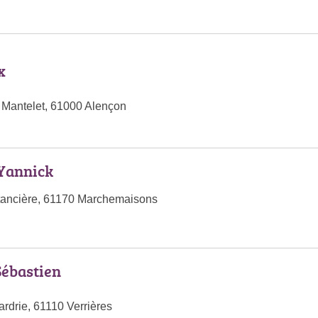
x
 Mantelet, 61000 Alençon
Yannick
tancière, 61170 Marchemaisons
ébastien
Lardrie, 61110 Verrières