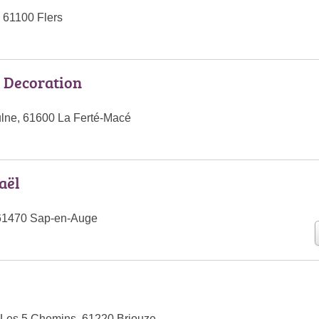
, 61100 Flers
e Decoration
ulne, 61600 La Ferté-Macé
aël
 61470 Sap-en-Auge
 Les 5 Chemins, 61220 Briouze