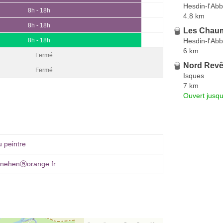
Hesdin-l'Ab
8h - 18h
4.8 km
8h - 18h
Les Chaum
Hesdin-l'Ab
8h - 18h
6 km
Fermé
Nord Revê
Fermé
Isques
7 km
Ouvert jusqu
 peintre
nehenⓐorange.fr