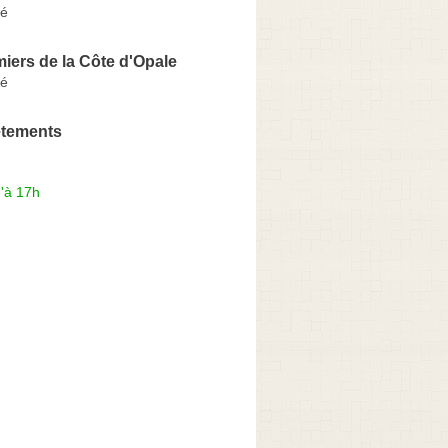
bé
iers de la Côte d'Opale
bé
tements
'à 17h