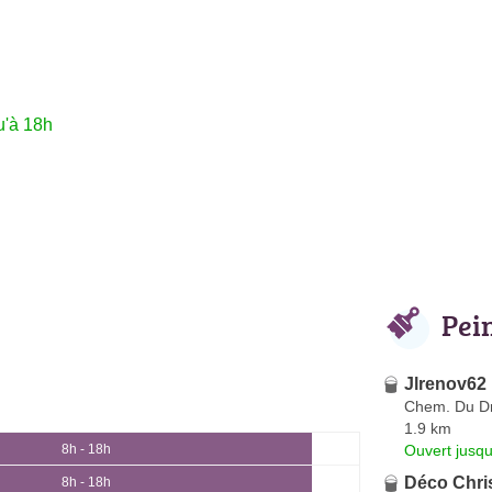
u'à 18h
Pei
Jlrenov62
Chem. Du Dr
1.9 km
Ouvert jusqu
8h - 18h
Déco Chri
8h - 18h