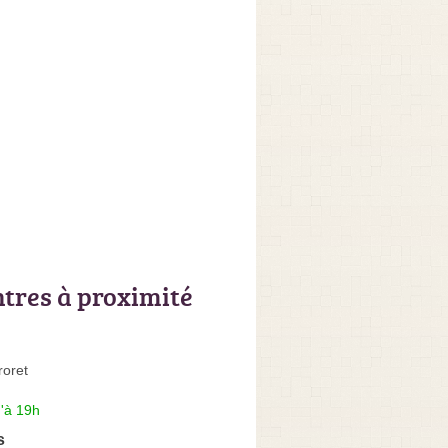
ntres à proximité
oret
'à 19h
s