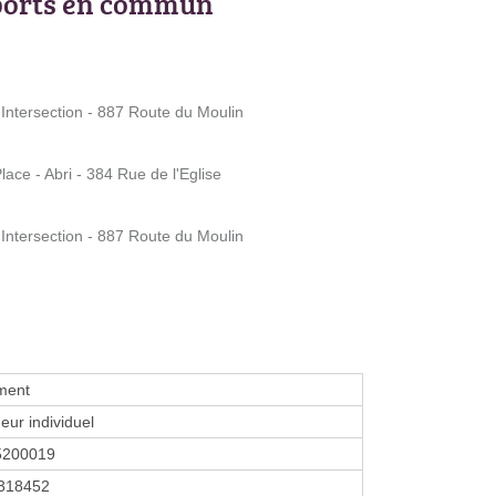
ports en commun
ntersection - 887 Route du Moulin
e - Abri - 384 Rue de l'Eglise
ntersection - 887 Route du Moulin
ment
eur individuel
5200019
318452