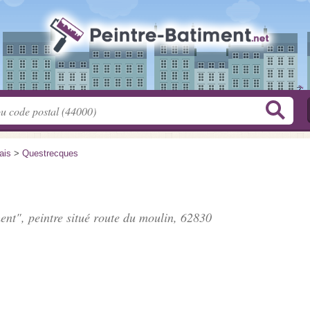
ais
>
Questrecques
ent", peintre situé
route du moulin
, 62830