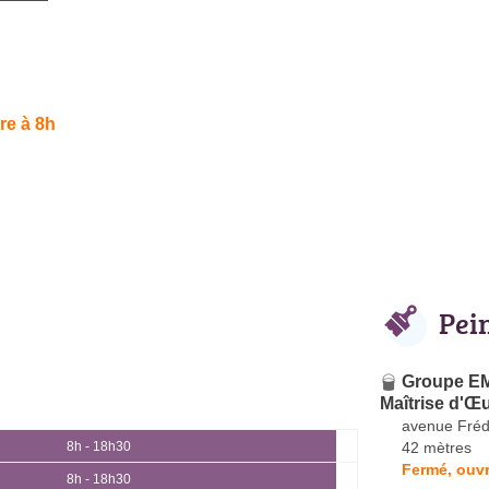
re à 8h
Pei
Groupe EMI
Maîtrise d'Œ
avenue Frédé
42 mètres
8h - 18h30
Fermé, ouvr
8h - 18h30