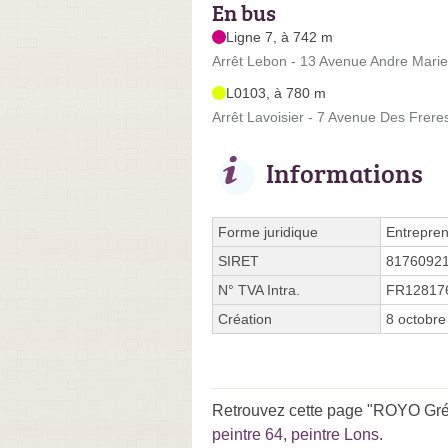
En bus
Ligne 7, à 742 m
Arrêt Lebon - 13 Avenue Andre Mari
L0103, à 780 m
Arrêt Lavoisier - 7 Avenue Des Frere
Informations
Forme juridique
Entrepren
SIRET
8176092
N° TVA Intra.
FR12817
Création
8 octobre
Retrouvez cette page "ROYO Grégo
peintre 64
,
peintre Lons
.