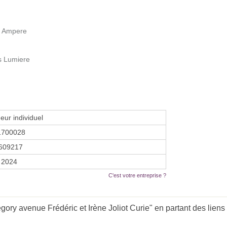
e Ampere
s Lumiere
eur individuel
1700028
609217
 2024
C'est votre entreprise ?
ry avenue Frédéric et Irène Joliot Curie" en partant des liens