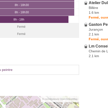
Atelier Du
8h - 18h30
Billère
1.6 km
8h - 18h30
Fermé, ouvr
8h - 18h
Gaston Pe
Fermé
Jurançon
2.1 km
Fermé
Fermé, ouvr
Lm Consei
Chemin de 
2.1 km
 peintre
© contributeurs OpenStreetMap