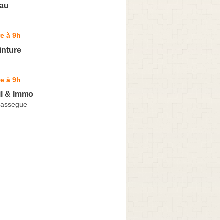
lau
e à 9h
inture
e à 9h
l & Immo
Lassegue