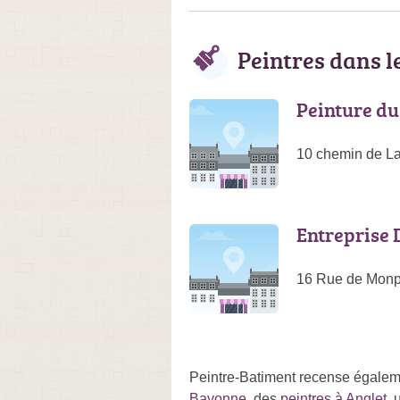
Peintres dans 
Peinture du
10 chemin de La
Entreprise 
16 Rue de Monp
Peintre-Batiment recense égalem
Bayonne
, des
peintres à Anglet
, 