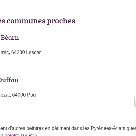
les communes proches
 Béarn
rrec, 64230 Lescar
Duffau
ezat, 64000 Pau
ent d'autres peintres en bâtiment dans les Pyrénées-Atlantiqu
un
peintre sur Pau
.