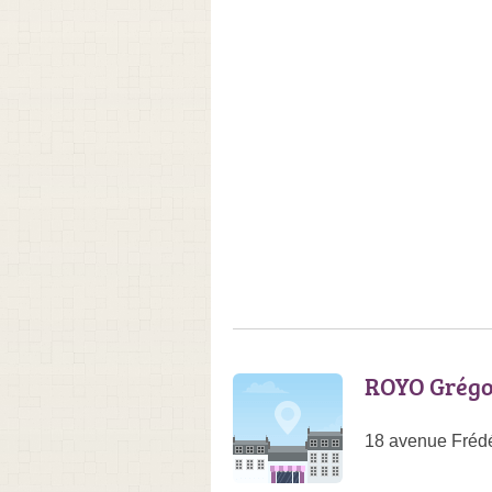
ROYO Grég
18 avenue Frédér