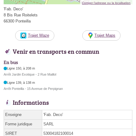
Corriger l’adresse ou la localisation
'Fab. Deco'
8 Bis Rue Roitelets
66300 Ponteilla
Trajet Waze
Trajet Maps
Venir en transports en commun
En bus
Ligne 150, à 208 m
Arrêt Jardin Exotique - 2 Rue Maillol
Ligne 139, à 138 m
Arrêt Ponteilla - 15 Avenue de Perpignan
Informations
Enseigne
'Fab. Deco'
Forme juridique
SARL
SIRET
53004182100014