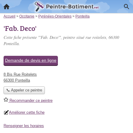
Accueil
>
Occitanie
>
Pyrénées-Orientales
>
Ponteilla
'Fab. Deco'
Cette fiche présente "'Fab. Deco'", peintre situé
rue roitelets
, 66300
Ponteilla.
Demande de devis en ligne
8 Bis Rue Roitelets
66300 Ponteilla
📞 Appeler ce peintre
Recommander ce peintre
Améliorer cette fiche
Renseigner les horaires