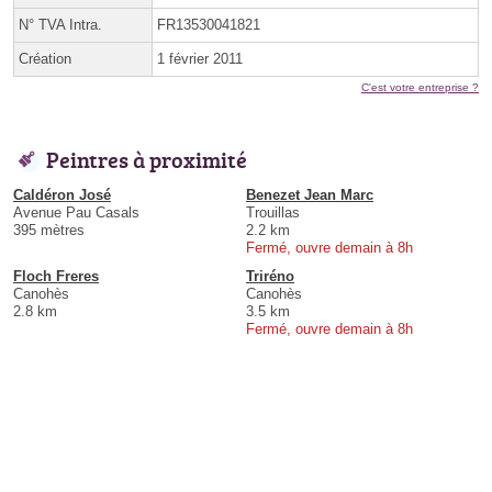
N° TVA Intra.
FR13530041821
Création
1 février 2011
C'est votre entreprise ?
Peintres à proximité
Caldéron José
Benezet Jean Marc
Avenue Pau Casals
Trouillas
395 mètres
2.2 km
Fermé, ouvre demain à 8h
Floch Freres
Triréno
Canohès
Canohès
2.8 km
3.5 km
Fermé, ouvre demain à 8h