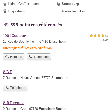
Illkirch-Graffenstaden
Strasbourg
Lingolsheim
Toutes les villes
399 peintres référencés
1001 Couleurs
4,0 étoiles sur 5
12 avis
16 Rue de Soufflenheim, 67410 Drusenheim
Ouvert jusqu'à 12h et rouvre à 14h
Horaires
Téléphone
A B F
7 Rue de la Haute Vienne, 67770 Stattmatten
Téléphone
A.B.P rénov
9 Rue de la Gare, 67120 Ernolsheim-Bruche