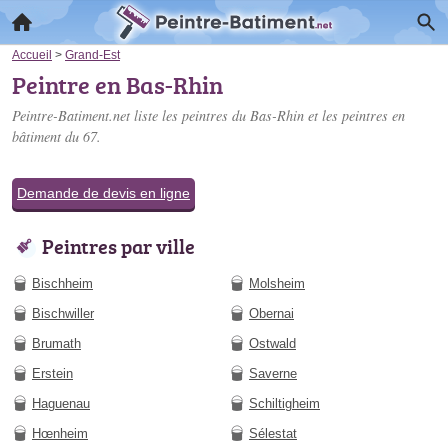
Accueil
>
Grand-Est
Peintre en Bas-Rhin
Peintre-Batiment.net liste les
peintres du Bas-Rhin
et les peintres en
bâtiment du 67.
Demande de devis en ligne
Peintres par ville
Bischheim
Molsheim
Bischwiller
Obernai
Brumath
Ostwald
Erstein
Saverne
Haguenau
Schiltigheim
Hœnheim
Sélestat