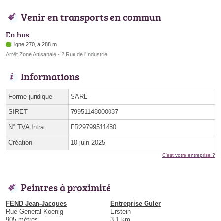
Venir en transports en commun
En bus
Ligne 270, à 288 m
Arrêt Zone Artisanale - 2 Rue de l'Industrie
Informations
Forme juridique
SARL
SIRET
79951148000037
N° TVA Intra.
FR29799511480
Création
10 juin 2025
C'est votre entreprise ?
Peintres à proximité
FEND Jean-Jacques
Entreprise Guler
Rue General Koenig
Erstein
905 mètres
3.1 km