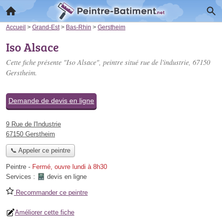
Accueil
>
Grand-Est
>
Bas-Rhin
>
Gerstheim
Iso Alsace
Cette fiche présente "Iso Alsace", peintre situé
rue de l'industrie
, 67150
Gerstheim.
Demande de devis en ligne
9 Rue de l'Industrie
67150 Gerstheim
📞 Appeler ce peintre
Peintre
-
Fermé, ouvre lundi à 8h30
Services :
devis en ligne
Recommander ce peintre
Améliorer cette fiche