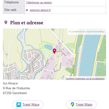
Téléphone
Téléphoner au peintre
Site web
www.iso-alsace.fr
Plan et adresse
© contributeurs OpenStreetMap
Corriger l’adresse ou la localisation
Iso Alsace
9 Rue de l'Industrie
67150 Gerstheim
Trajet Waze
Trajet Maps