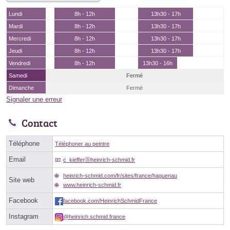
Lundi
8h - 12h
13h30 - 17h
Mardi
8h - 12h
13h30 - 17h
Mercredi
8h - 12h
13h30 - 17h
Jeudi
8h - 12h
13h30 - 17h
Vendredi
8h - 12h
13h30 - 16h
Samedi
Fermé
Dimanche
Fermé
Signaler une erreur
Contact
Téléphone
Téléphoner au peintre
Email
c_kiefferⓐheinrich-schmid.fr
heinrich-schmid.com/fr/sites/france/haguenau
Site web
www.heinrich-schmid.fr
Facebook
facebook.com/HeinrichSchmidFrance
Instagram
@heinrich.schmid.france