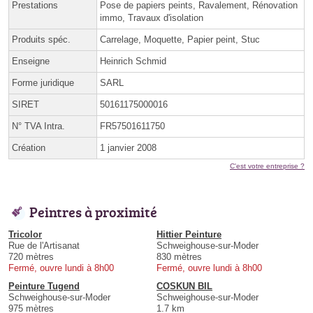
Prestations
Pose de papiers peints, Ravalement, Rénovation
immo, Travaux d'isolation
Produits spéc.
Carrelage, Moquette, Papier peint, Stuc
Enseigne
Heinrich Schmid
Forme juridique
SARL
SIRET
50161175000016
N° TVA Intra.
FR57501611750
Création
1 janvier 2008
C'est votre entreprise ?
Peintres à proximité
Tricolor
Hittier Peinture
Rue de l'Artisanat
Schweighouse-sur-Moder
720 mètres
830 mètres
Fermé, ouvre lundi à 8h00
Fermé, ouvre lundi à 8h00
Peinture Tugend
COSKUN BIL
Schweighouse-sur-Moder
Schweighouse-sur-Moder
975 mètres
1.7 km