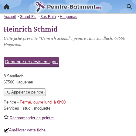
Accueil
>
Grand-Est
>
Bas-Rhin
>
Haguenau
Heinrich Schmid
Cette fiche présente "Heinrich Schmid", peintre situé
sandlach
, 67500
Haguenau.
Demande de devis en ligne
8 Sandlach
67500 Haguenau
📞 Appeler ce peintre
Peintre
-
Fermé, ouvre lundi à 8h00
Services :
stuc
,
moquette
Recommander ce peintre
Améliorer cette fiche