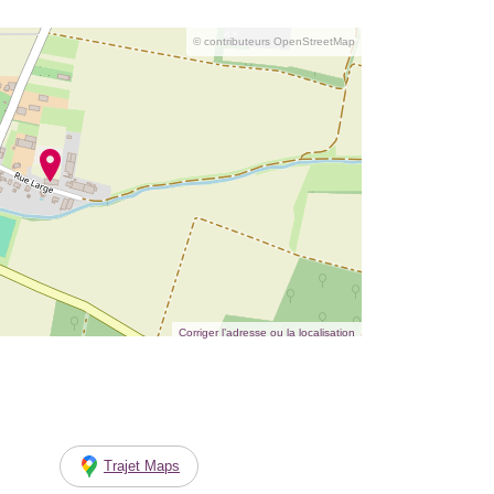
© contributeurs OpenStreetMap
Corriger l’adresse ou la localisation
Trajet Maps