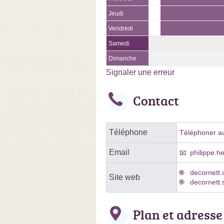
Jeudi
Vendredi
Samedi
Dimanche
Signaler une erreur
Contact
Téléphone
Téléphoner au
Email
philippe.
decornett
Site web
decornett.
Plan et adresse