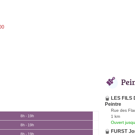
00
Pei
LES FILS 
Peintre
Rue des Fla
1 km
8h - 19h
Ouvert jusq
8h - 19h
FURST Jo
8h - 19h