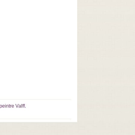
peintre Valff
.