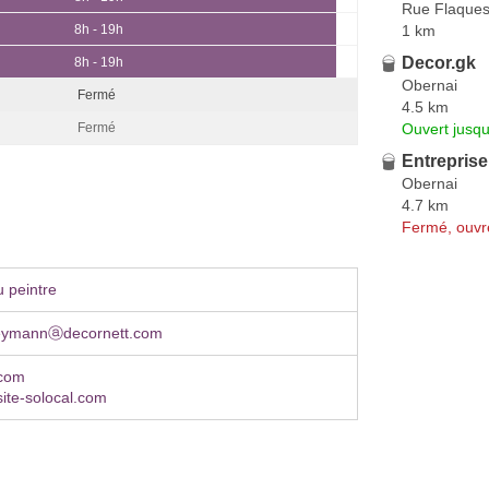
Rue Flaque
1 km
8h - 19h
Decor.gk
8h - 19h
Obernai
Fermé
4.5 km
Ouvert jusqu
Fermé
Entreprise
Obernai
4.7 km
Fermé, ouvr
 peintre
heymannⓐdecornett.com
.com
site-solocal.com