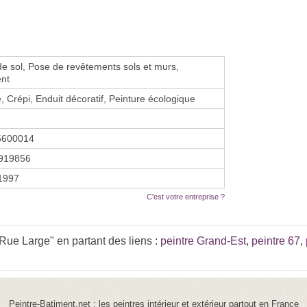
de sol, Pose de revêtements sols et murs,
nt
, Crépi, Enduit décoratif, Peinture écologique
5600014
919856
 1997
C'est votre entreprise ?
Rue Large" en partant des liens :
peintre Grand-Est
,
peintre 67
,
Peintre-Batiment.net : les peintres intérieur et extérieur partout en France