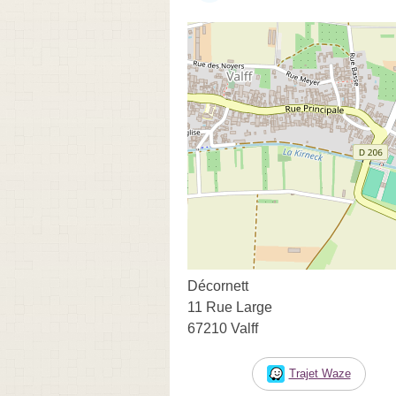
Décornett
11 Rue Large
67210 Valff
Trajet Waze