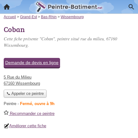
Accueil
>
Grand-Est
>
Bas-Rhin
>
Wissembourg
Coban
Cette fiche présente "Coban", peintre situé
rue du milieu
, 67160
Wissembourg.
Demande de devis en ligne
5 Rue du Milieu
67160 Wissembourg
📞 Appeler ce peintre
Peintre
-
Fermé, ouvre à 9h
Recommander ce peintre
Améliorer cette fiche