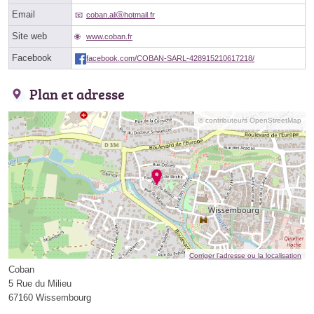
Email
coban.aliⓐhotmail.fr
Site web
www.coban.fr
Facebook
facebook.com/COBAN-SARL-428915210617218/
Plan et adresse
© contributeurs OpenStreetMap
Corriger l’adresse ou la localisation
Coban
5 Rue du Milieu
67160 Wissembourg