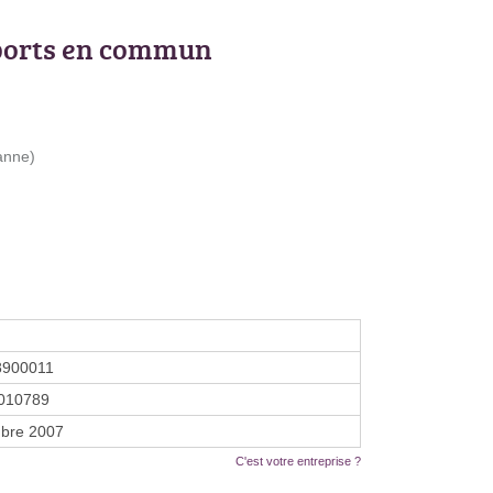
ports en commun
anne)
8900011
010789
bre 2007
C'est votre entreprise ?