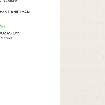
r Salengro
Armen DANIELYAN
'à 20h
UZAS Eric
 Manuel