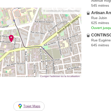
Avenue Roge
545 mètres
© contributeurs OpenStreetMap
Artisan 
Rue Jubin
625 mètres
Ouvert jusqu
CONTINSO
Rue Eugène
645 mètres
Corriger l’adresse ou la localisation
Trajet Maps