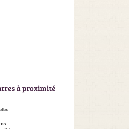
ntres à proximité
elles
res