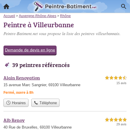
Accueil
>
Auvergne-Rhône-Alpes
>
Rhône
Peintre à Villeurbanne
Peintre-Batiment.net vous propose la liste des
peintres villeurbannais
.
Demande de devis en ligne
39 peintres référencés
Alain Renovation
4,5 étoiles sur 5
15 avis
15 avenue Marc Sangnier, 69100 Villeurbanne
Fermé, ouvre à 8h
Horaires
Téléphone
Alb Renov
5,0 étoiles sur 5
29 avis
40 Rue de Bruxelles, 69100 Villeurbanne