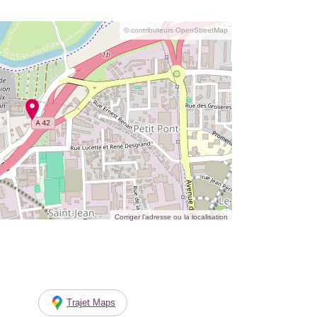
© contributeurs OpenStreetMap
Corriger l’adresse ou la localisation
Trajet Maps