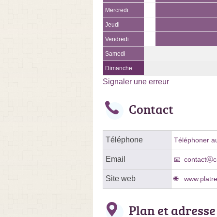
Mercredi
Jeudi
Vendredi
Samedi
Dimanche
Signaler une erreur
Contact
Téléphone
Téléphoner au
Email
contactⓐc
Site web
www.platre
Plan et adresse