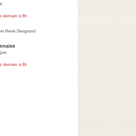
l
e demain à 8h
 et René Desgrand
nnaise
igue
e demain à 8h