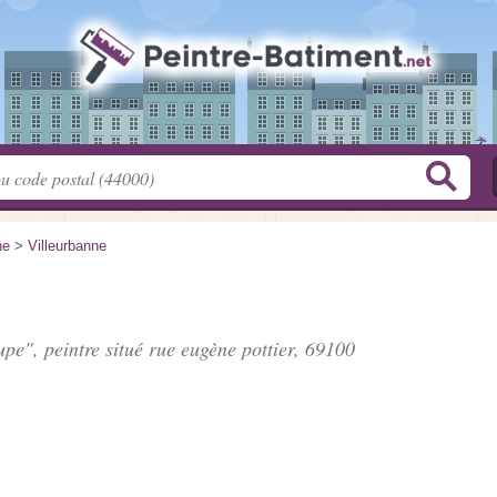
ne
>
Villeurbanne
upe", peintre situé
rue eugène pottier
, 69100