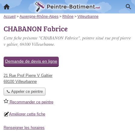
Accueil
>
Auvergne-Rhône-Alpes
>
Rhône
>
Villeurbanne
CHABANON Fabrice
Cette fiche présente "CHABANON Fabrice", peintre situé
rue prof pierre
v galtier
, 69100 Villeurbanne.
Demande de devis en ligne
21 Rue Prof Pierre V Galtier
69100 Villeurbanne
📞 Appeler ce peintre
Recommander ce peintre
Améliorer cette fiche
Renseigner les horaires