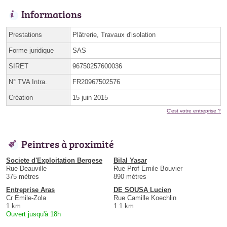
Informations
Prestations
Plâtrerie, Travaux d'isolation
Forme juridique
SAS
SIRET
96750257600036
N° TVA Intra.
FR20967502576
Création
15 juin 2015
C'est votre entreprise ?
Peintres à proximité
Societe d'Exploitation Bergese
Bilal Yasar
Rue Deauville
Rue Prof Emile Bouvier
375 mètres
890 mètres
Entreprise Aras
DE SOUSA Lucien
Cr Émile-Zola
Rue Camille Koechlin
1 km
1.1 km
Ouvert jusqu'à 18h