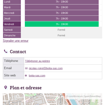
Lundi
7h - 19h30
Mardi
7h - 19h30
Mercredi
7h - 19h30
Jeudi
7h - 19h30
Vendredi
7h - 19h30
Samedi
Fermé
Dimanche
Fermé
Signaler une erreur
Contact
Téléphone
Téléphoner au peintre
Email
nicolas-roiretⓐbotta-sas.com
Site web
botta-sas.com
Plan et adresse
© contributeurs OpenStreetMap