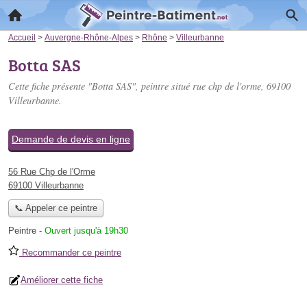
Accueil
>
Auvergne-Rhône-Alpes
>
Rhône
>
Villeurbanne
Botta SAS
Cette fiche présente "Botta SAS", peintre situé
rue chp de l'orme
, 69100
Villeurbanne.
Demande de devis en ligne
56 Rue Chp de l'Orme
69100 Villeurbanne
📞 Appeler ce peintre
Peintre
-
Ouvert jusqu'à 19h30
Recommander ce peintre
Améliorer cette fiche