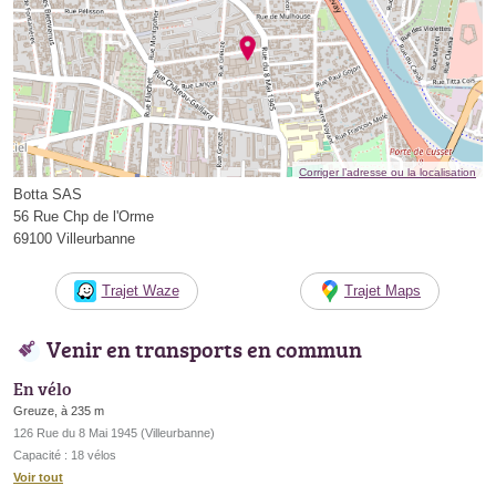
Corriger l’adresse ou la localisation
Botta SAS
56 Rue Chp de l'Orme
69100 Villeurbanne
Trajet Waze
Trajet Maps
Venir en transports en commun
En vélo
Greuze, à 235 m
126 Rue du 8 Mai 1945 (Villeurbanne)
Capacité : 18 vélos
Voir tout