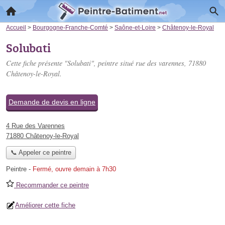
Accueil
>
Bourgogne-Franche-Comté
>
Saône-et-Loire
>
Châtenoy-le-Royal
Solubati
Cette fiche présente "Solubati", peintre situé
rue des varennes
, 71880
Châtenoy-le-Royal.
Demande de devis en ligne
4 Rue des Varennes
71880 Châtenoy-le-Royal
📞 Appeler ce peintre
Peintre
-
Fermé, ouvre demain à 7h30
Recommander ce peintre
Améliorer cette fiche