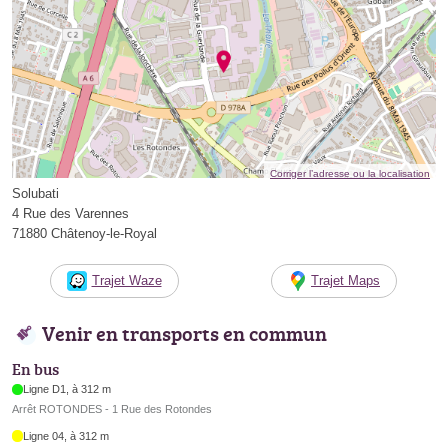
Corriger l’adresse ou la localisation
Solubati
4 Rue des Varennes
71880 Châtenoy-le-Royal
Trajet Waze
Trajet Maps
Venir en transports en commun
En bus
Ligne D1, à 312 m
Arrêt ROTONDES - 1 Rue des Rotondes
Ligne 04, à 312 m