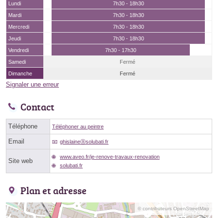
Lundi
7h30 - 18h30
Mardi
7h30 - 18h30
Mercredi
7h30 - 18h30
Jeudi
7h30 - 18h30
Vendredi
7h30 - 17h30
Samedi
Fermé
Dimanche
Fermé
Signaler une erreur
Contact
Téléphone
Téléphoner au peintre
Email
ghislaineⓐsolubati.fr
www.aveo.fr/je-renove-travaux-renovation
Site web
solubati.fr
Plan et adresse
© contributeurs OpenStreetMap