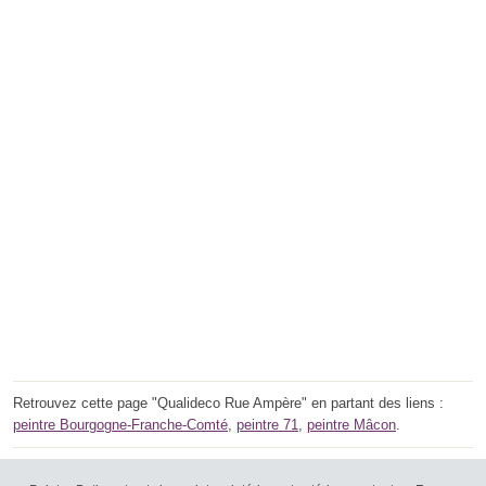
Retrouvez cette page "Qualideco Rue Ampère" en partant des liens :
peintre Bourgogne-Franche-Comté
,
peintre 71
,
peintre Mâcon
.