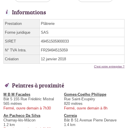
Informations
Prestation
Plâtrerie
Forme juridique
SAS
SIRET
49451505900033
N° TVA Intra.
FR29494515059
Création
12 janvier 2018
C'est votre entreprise ?
Peintres à proximité
M B M Facades
Gomes-Coelho Philippe
Bât 5 155 Rue Frédéric Mistral
Rue Saint-Exupéry
565 mètres
820 mètres
Fermé, ouvre demain à 7h30
Fermé, ouvre demain à 8h
An Pacheco Da Silva
Correia
Charnay-lès-Mâcon
Bât B 51 Avenue Pierre Denave
1.2 km
1.4 km