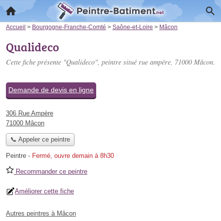
Accueil
>
Bourgogne-Franche-Comté
>
Saône-et-Loire
>
Mâcon
Qualideco
Cette fiche présente "Qualideco", peintre situé
rue ampère
, 71000 Mâcon.
Demande de devis en ligne
306 Rue Ampère
71000 Mâcon
📞 Appeler ce peintre
Peintre
-
Fermé, ouvre demain à 8h30
Recommander ce peintre
Améliorer cette fiche
Autres peintres à Mâcon