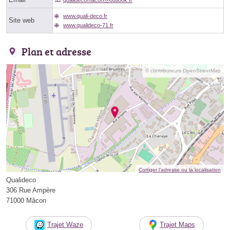
www.quali-deco.fr
Site web
www.qualideco-71.fr
Plan et adresse
© contributeurs OpenStreetMap
Corriger l’adresse ou la localisation
Qualideco
306 Rue Ampère
71000 Mâcon
Trajet Waze
Trajet Maps