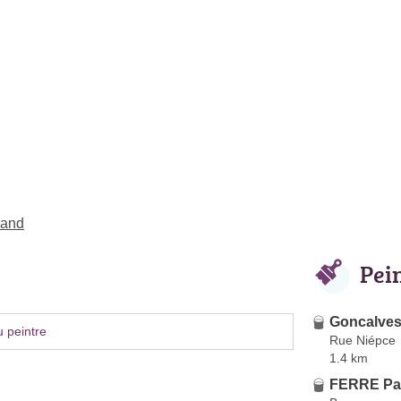
rand
Pei
Goncalve
 peintre
Rue Niépce
1.4 km
FERRE Pa