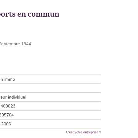
ports en commun
4 Septembre 1944
on immo
eur individuel
0400023
895704
r 2006
C'est votre entreprise ?