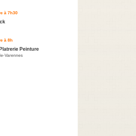
e à 7h30
ick
e à 8h
latrerie Peinture
de-Varennes