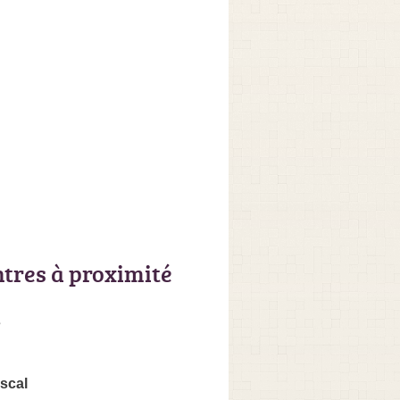
ntres à proximité
s
scal