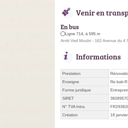
Venir en trans
En bus
Ligne 714, à 595 m
Arrêt Vieil Moulin - 162 Avenue du 
Informations
Prestation
Rénovati
Enseigne
Re.bati-R
Forme juridique
Entrepren
SIRET
3828957
N° TVA Intra.
FR29382
Création
18 janvie