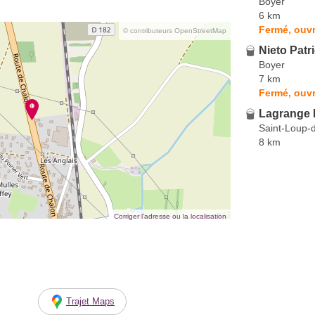
Boyer
6 km
Fermé, ouvr
© contributeurs OpenStreetMap
Nieto Patr
Boyer
7 km
Fermé, ouvr
Lagrange P
Saint-Loup-
8 km
Corriger l’adresse ou la localisation
Trajet Maps