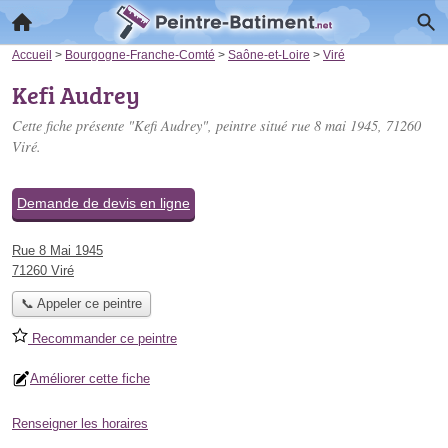
Accueil
>
Bourgogne-Franche-Comté
>
Saône-et-Loire
>
Viré
Kefi Audrey
Cette fiche présente "Kefi Audrey", peintre situé
rue 8 mai 1945
, 71260
Viré.
Demande de devis en ligne
Rue 8 Mai 1945
71260 Viré
📞 Appeler ce peintre
Recommander ce peintre
Améliorer cette fiche
Renseigner les horaires