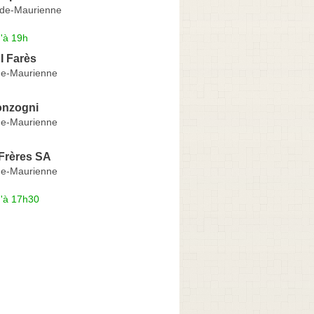
-de-Maurienne
'à 19h
 Farès
de-Maurienne
onzogni
de-Maurienne
Frères SA
de-Maurienne
u'à 17h30