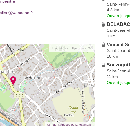
 peintre
Saint-Rémy
4.3 km
dalinoⓐwanadoo.fr
Ouvert jusqu
BELABACI
Saint-Jean-
9 km
Vincent S
© contributeurs OpenStreetMap
Saint-Jean-
10 km
Sonzogni 
Saint-Jean-
11 km
Ouvert jusq
Corriger l’adresse ou la localisation