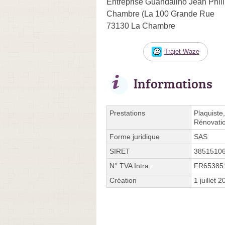
Entreprise Guandalino Jean Phil
Chambre (La 100 Grande Rue
73130 La Chambre
Trajet Waze
Informations
Prestations
Plaquiste,
Rénovatio
Forme juridique
SAS
SIRET
3851510
N° TVA Intra.
FR65385
Création
1 juillet 