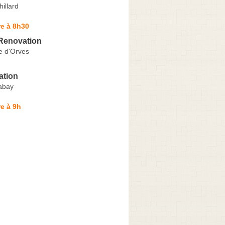
hillard
e à 8h30
Renovation
e d'Orves
ation
abay
e à 9h