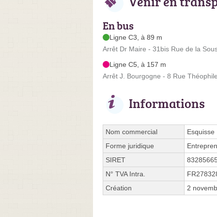
Venir en trans
En bus
Ligne C3, à 89 m
Arrêt Dr Maire - 31bis Rue de la Sou
Ligne C5, à 157 m
Arrêt J. Bourgogne - 8 Rue Théophil
Informations
Nom commercial
Esquisse 
Forme juridique
Entrepren
SIRET
8328566
N° TVA Intra.
FR27832
Création
2 novemb