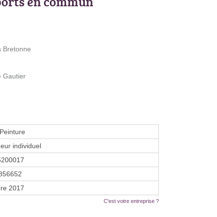
ports en commun
s Bretonne
e Gautier
Peinture
eur individuel
5200017
856652
re 2017
C'est votre entreprise ?