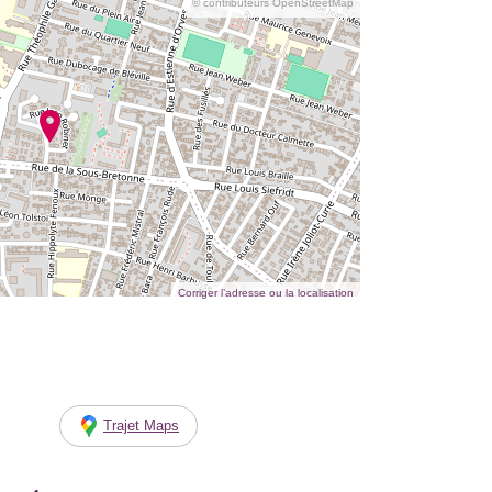
© contributeurs OpenStreetMap
Corriger l’adresse ou la localisation
Trajet Maps