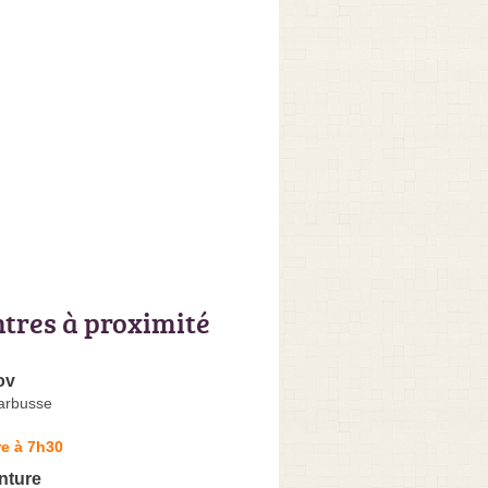
ntres à proximité
ov
arbusse
e à 7h30
nture