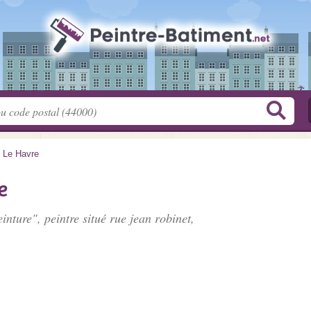
>
Le Havre
e
einture", peintre situé
rue jean robinet
,