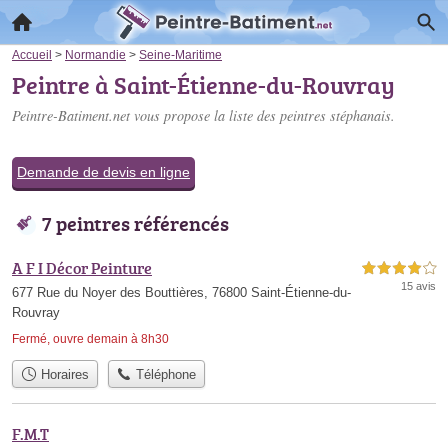
Accueil
>
Normandie
>
Seine-Maritime
Peintre à Saint-Étienne-du-Rouvray
Peintre-Batiment.net vous propose la liste des
peintres stéphanais
.
Demande de devis en ligne
7 peintres référencés
A F I Décor Peinture
4,0 étoiles sur 5
15 avis
677 Rue du Noyer des Bouttières, 76800 Saint-Étienne-du-
Rouvray
Fermé, ouvre demain à 8h30
Horaires
Téléphone
F.M.T