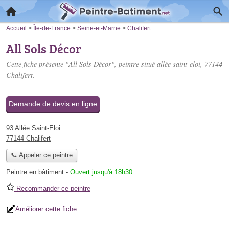
Accueil
>
Île-de-France
>
Seine-et-Marne
>
Chalifert
All Sols Décor
Cette fiche présente "All Sols Décor", peintre situé
allée saint-eloi
, 77144
Chalifert.
Demande de devis en ligne
93 Allée Saint-Eloi
77144 Chalifert
📞 Appeler ce peintre
Peintre en bâtiment
-
Ouvert jusqu'à 18h30
Recommander ce peintre
Améliorer cette fiche