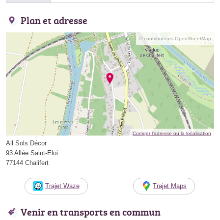
Plan et adresse
© contributeurs OpenStreetMap
Corriger l’adresse ou la localisation
All Sols Décor
93 Allée Saint-Eloi
77144 Chalifert
Trajet Waze
Trajet Maps
Venir en transports en commun