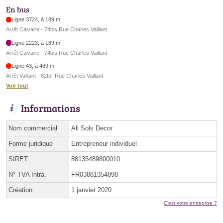
En bus
Ligne 3724, à 189 m
Arrêt Calvaire - 74bis Rue Charles Vaillant
Ligne 2223, à 189 m
Arrêt Calvaire - 74bis Rue Charles Vaillant
Ligne 43, à 469 m
Arrêt Vaillant - 62ter Rue Charles Vaillant
Voir tout
Informations
Nom commercial
All Sols Decor
Forme juridique
Entrepreneur individuel
SIRET
88135489800010
N° TVA Intra.
FR03881354898
Création
1 janvier 2020
C'est votre entreprise ?