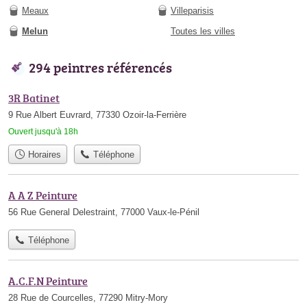
Meaux
Villeparisis
Melun
Toutes les villes
294 peintres référencés
3R Batinet
9 Rue Albert Euvrard, 77330 Ozoir-la-Ferrière
Ouvert jusqu'à 18h
Horaires
Téléphone
A A Z Peinture
56 Rue General Delestraint, 77000 Vaux-le-Pénil
Téléphone
A.C.F.N Peinture
28 Rue de Courcelles, 77290 Mitry-Mory