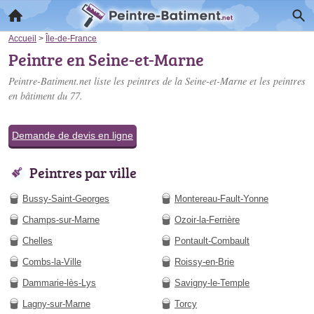
Accueil
>
Île-de-France
Peintre en Seine-et-Marne
Peintre-Batiment.net liste les
peintres de la Seine-et-Marne
et les peintres
en bâtiment du 77.
Demande de devis en ligne
Peintres par ville
Bussy-Saint-Georges
Montereau-Fault-Yonne
Champs-sur-Marne
Ozoir-la-Ferrière
Chelles
Pontault-Combault
Combs-la-Ville
Roissy-en-Brie
Dammarie-lès-Lys
Savigny-le-Temple
Lagny-sur-Marne
Torcy