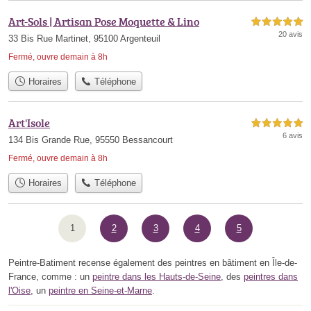
Art-Sols | Artisan Pose Moquette & Lino
5,0 étoiles sur 5
20 avis
33 Bis Rue Martinet, 95100 Argenteuil
Fermé, ouvre demain à 8h
Horaires
Téléphone
Art'Isole
5,0 étoiles sur 5
6 avis
134 Bis Grande Rue, 95550 Bessancourt
Fermé, ouvre demain à 8h
Horaires
Téléphone
1
2
3
4
5
Peintre-Batiment recense également des peintres en bâtiment en Île-de-
France, comme : un
peintre dans les Hauts-de-Seine
, des
peintres dans
l'Oise
, un
peintre en Seine-et-Marne
.