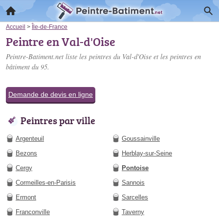
Accueil
>
Île-de-France
Peintre en Val-d'Oise
Peintre-Batiment.net liste les
peintres du Val-d'Oise
et les peintres en
bâtiment du 95.
Demande de devis en ligne
Peintres par ville
Argenteuil
Goussainville
Bezons
Herblay-sur-Seine
Cergy
Pontoise
Cormeilles-en-Parisis
Sannois
Ermont
Sarcelles
Franconville
Taverny