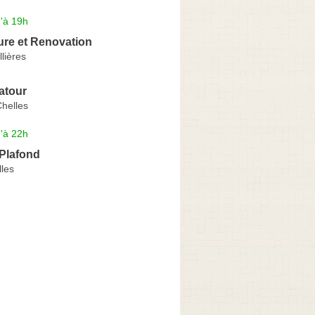
'à 19h
ure et Renovation
llières
atour
helles
'à 22h
 Plafond
les