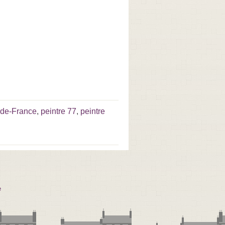
e-de-France
,
peintre 77
,
peintre
e