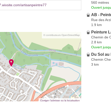
560 mètres
.wixsite.com/artisanpeintre77
Ouvert jusqu
AB - Peint
Rue des Arzi
1.9 km
Peinture L
© contributeurs OpenStreetMap
Chemin de C
2.8 km
Ouvert jusqu
Du Sol au
Chemin Chel
3 km
Corriger l’adresse ou la localisation