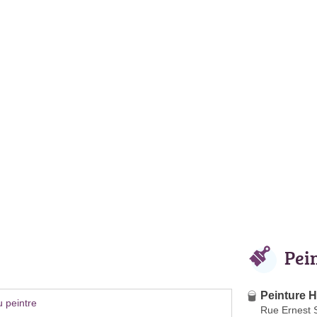
Pei
Peinture 
 peintre
Rue Ernest 