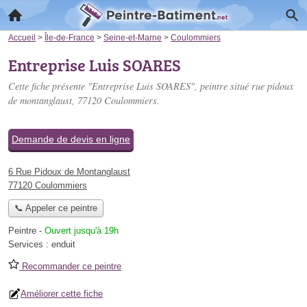
Accueil
>
Île-de-France
>
Seine-et-Marne
>
Coulommiers
Entreprise Luis SOARES
Cette fiche présente "Entreprise Luis SOARES", peintre situé
rue pidoux
de montanglaust
, 77120 Coulommiers.
Demande de devis en ligne
6 Rue Pidoux de Montanglaust
77120 Coulommiers
📞 Appeler ce peintre
Peintre
-
Ouvert jusqu'à 19h
Services :
enduit
Recommander ce peintre
Améliorer cette fiche