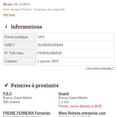
Ligne 211, à 128 m
Arrêt Jacques Prévert - 11 Avenue de Lingenfeld
Voir tout
Informations
Forme juridique
SAS
SIRET
35189052000049
N° TVA Intra.
FR08351890520
Création
1 janvier 2003
C'est votre entreprise ?
Peintres à proximité
P.B.S
Duarté
Bussy-Saint-Martin
Bussy-Saint-Martin
920 mètres
1.1 km
Fermé, ouvre demain à 8h30
FREIRE FERREIRA Fernando
Www Roberts entreprise com