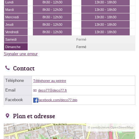
Lundi
8h30 - 12h30
13h30 - 18h30
Mardi
8h30 - 12h30
13h30 - 18h30
Mercredi
8h30 - 12h30
13h30 - 18h30
Jeudi
8h30 - 12h30
13h30 - 18h30
Vendredi
8h30 - 12h30
13h30 - 18h30
Samedi
Fermé
Dimanche
Fermé
Signaler une erreur
Contact
Téléphone
Téléphoner au peintre
Email
deco77ⓐdeco77.fr
Facebook
facebook.com/deco77.btp
Plan et adresse
© contributeurs OpenStreetMap