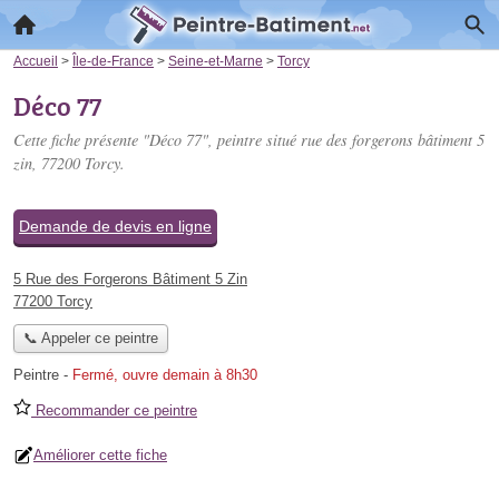
Accueil
>
Île-de-France
>
Seine-et-Marne
>
Torcy
Déco 77
Cette fiche présente "Déco 77", peintre situé
rue des forgerons bâtiment 5
zin
, 77200 Torcy.
Demande de devis en ligne
5 Rue des Forgerons Bâtiment 5 Zin
77200 Torcy
📞 Appeler ce peintre
Peintre
-
Fermé, ouvre demain à 8h30
Recommander ce peintre
Améliorer cette fiche