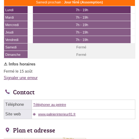
Samedi prochain :
Jour férié (Assomption)
Lundi
7h - 19h
Mardi
7h - 19h
Mercredi
7h - 19h
Jeudi
7h - 19h
Vendredi
7h - 19h
Samedi
Fermé
(15 août)
Dimanche
Fermé
Fermé le 15 août
Signaler une erreur
Contact
Téléphone
Téléphoner au peintre
Site web
www.galinierinterieur81.fr
Plan et adresse