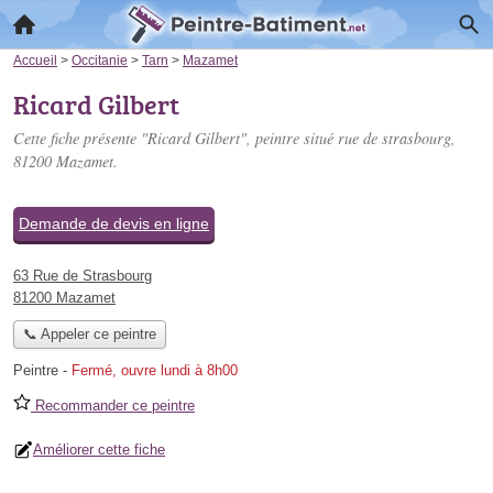
Accueil
>
Occitanie
>
Tarn
>
Mazamet
Ricard Gilbert
Cette fiche présente "Ricard Gilbert", peintre situé
rue de strasbourg
,
81200 Mazamet.
Demande de devis en ligne
63 Rue de Strasbourg
81200 Mazamet
📞 Appeler ce peintre
Peintre
-
Fermé, ouvre lundi à 8h00
Recommander ce peintre
Améliorer cette fiche