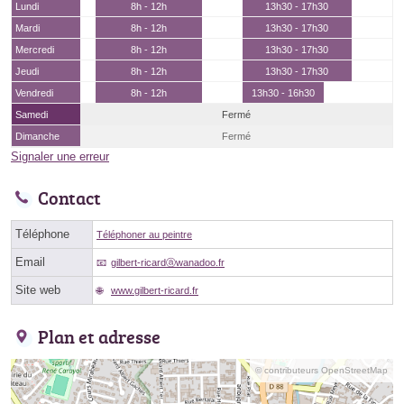
Lundi
8h - 12h
13h30 - 17h30
Mardi
8h - 12h
13h30 - 17h30
Mercredi
8h - 12h
13h30 - 17h30
Jeudi
8h - 12h
13h30 - 17h30
Vendredi
8h - 12h
13h30 - 16h30
Samedi
Fermé
Dimanche
Fermé
Signaler une erreur
Contact
Téléphone
Téléphoner au peintre
Email
gilbert-ricardⓐwanadoo.fr
Site web
www.gilbert-ricard.fr
Plan et adresse
© contributeurs OpenStreetMap