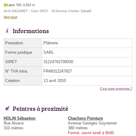
Ligne 760, à 922 m
Arrêt MAZAMET - Gare SNCF - 30 Avenue Charles Sabatié
Voir tout
Informations
Prestation
Plâtrerie
Forme juridique
SARL
SIRET
31224792700030
N° TVA Intra.
FR49312247927
Création
13 avril 2010
C'est votre entreprise ?
Peintres à proximité
HOLIN Sébastien
Chachero Peinture
Rue Alsace
Avenue Georges Guynemer
310 mètres
380 mètres
Fermé, ouvre lundi à 8h00