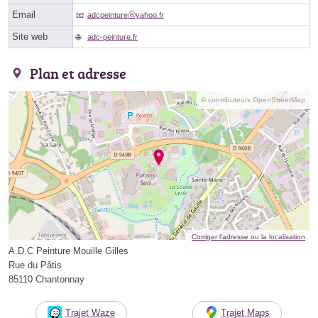
Email
adcpeintureⓐyahoo.fr
Site web
adc-peinture.fr
Plan et adresse
© contributeurs OpenStreetMap
Corriger l’adresse ou la localisation
A.D.C Peinture Mouille Gilles
Rue du Pâtis
85110 Chantonnay
Trajet Waze
Trajet Maps