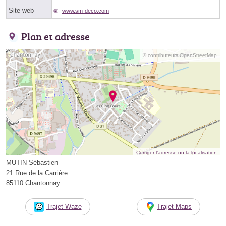
Site web
www.sm-deco.com
Plan et adresse
© contributeurs OpenStreetMap
Corriger l’adresse ou la localisation
MUTIN Sébastien
21 Rue de la Carrière
85110 Chantonnay
Trajet Waze
Trajet Maps