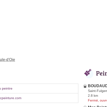
ule-d'Oie
Pei
BOUDAUD
 peintre
Saint-Fulgen
2.8 km
cpeinture.com
Fermé, ouvr