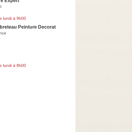
re Expert
t
e lundi à 9h00
rbreteau Peinture Decorat
ence
e lundi à 8h00