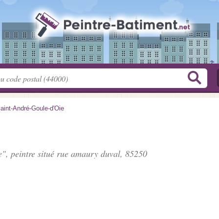
aint-André-Goule-d'Oie
e", peintre situé
rue amaury duval
, 85250