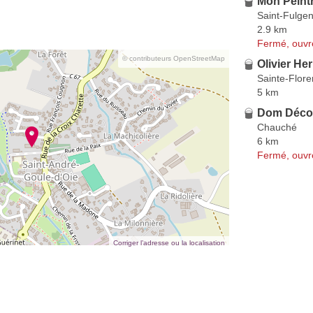
Mon Peint
Saint-Fulgen
2.9 km
Fermé, ouvr
© contributeurs OpenStreetMap
Olivier He
Sainte-Flor
5 km
Dom Déco
Chauché
6 km
Fermé, ouvr
Corriger l’adresse ou la localisation