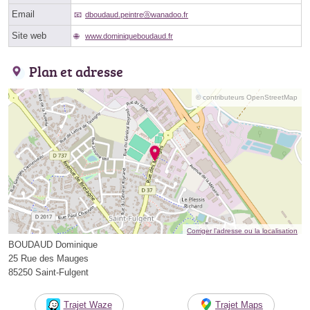
Email
dboudaud.peintreⓐwanadoo.fr
Site web
www.dominiqueboudaud.fr
Plan et adresse
© contributeurs OpenStreetMap
Corriger l’adresse ou la localisation
BOUDAUD Dominique
25 Rue des Mauges
85250 Saint-Fulgent
Trajet Waze
Trajet Maps