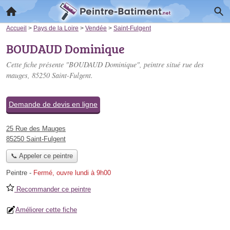
Accueil
>
Pays de la Loire
>
Vendée
>
Saint-Fulgent
BOUDAUD Dominique
Cette fiche présente "BOUDAUD Dominique", peintre situé
rue des
mauges
, 85250 Saint-Fulgent.
Demande de devis en ligne
25 Rue des Mauges
85250 Saint-Fulgent
📞 Appeler ce peintre
Peintre
-
Fermé, ouvre lundi à 9h00
Recommander ce peintre
Améliorer cette fiche