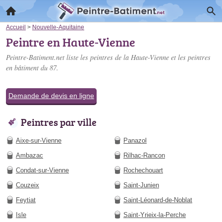
Accueil
>
Nouvelle-Aquitaine
Peintre en Haute-Vienne
Peintre-Batiment.net liste les
peintres de la Haute-Vienne
et les peintres
en bâtiment du 87.
Demande de devis en ligne
Peintres par ville
Aixe-sur-Vienne
Panazol
Ambazac
Rilhac-Rancon
Condat-sur-Vienne
Rochechouart
Couzeix
Saint-Junien
Feytiat
Saint-Léonard-de-Noblat
Isle
Saint-Yrieix-la-Perche