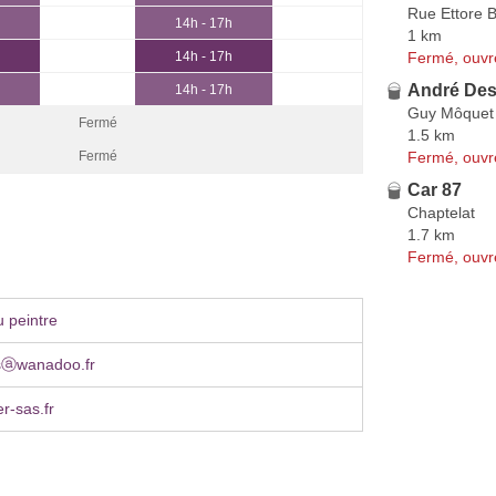
Rue Ettore B
14h - 17h
1 km
Fermé, ouvr
14h - 17h
André Des
14h - 17h
Guy Môquet
Fermé
1.5 km
Fermé, ouvr
Fermé
Car 87
Chaptelat
1.7 km
Fermé, ouvr
 peintre
asⓐwanadoo.fr
r-sas.fr