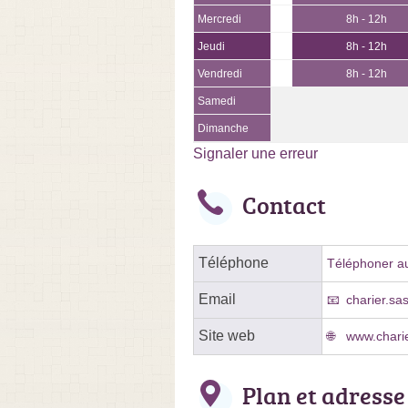
Mercredi
8h - 12h
Jeudi
8h - 12h
Vendredi
8h - 12h
Samedi
Dimanche
Signaler une erreur
Contact
Téléphone
Téléphoner au
Email
charier.s
Site web
www.charie
Plan et adresse