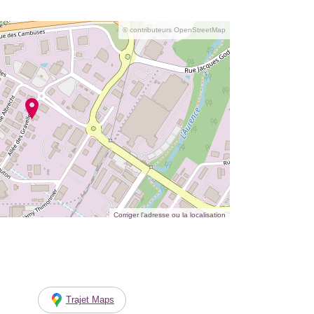
© contributeurs OpenStreetMap
Corriger l’adresse ou la localisation
Trajet Maps