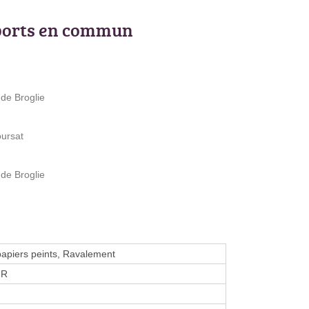
ports en commun
 de Broglie
oursat
 de Broglie
apiers peints, Ravalement
UR