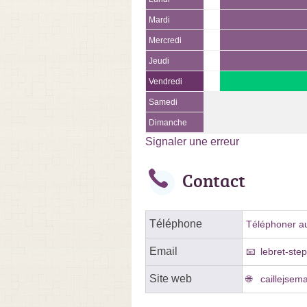
Mardi
Mercredi
Jeudi
Vendredi
Samedi
Dimanche
Signaler une erreur
Contact
Téléphone
Téléphoner au
Email
lebret-st
Site web
caillejsem