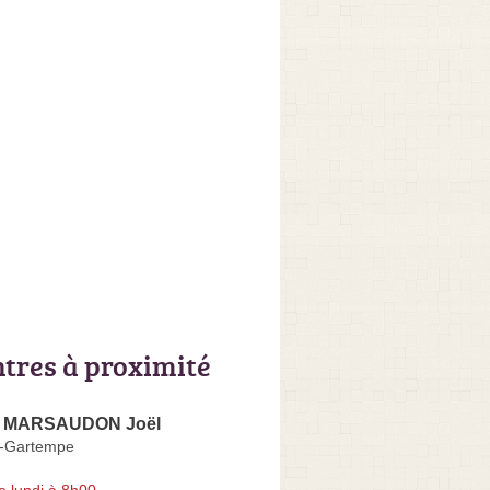
ntres à proximité
se MARSAUDON Joël
et-Gartempe
e lundi à 8h00