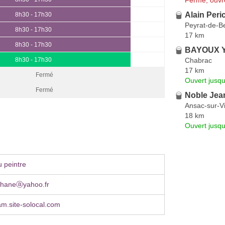
Alain Peri
8h30 - 17h30
Peyrat-de-Be
8h30 - 17h30
17 km
8h30 - 17h30
BAYOUX 
Chabrac
8h30 - 17h30
17 km
Fermé
Ouvert jusqu
Fermé
Noble Jean
Ansac-sur-V
18 km
Ouvert jusqu
 peintre
ephaneⓐyahoo.fr
am.site-solocal.com