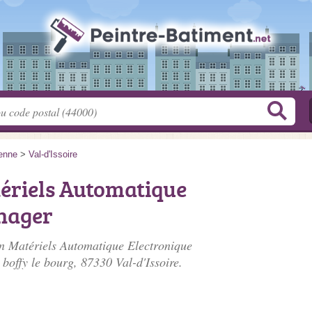
enne
>
Val-d'Issoire
tériels Automatique
nager
ion Matériels Automatique Electronique
 boffy le bourg
, 87330 Val-d'Issoire.