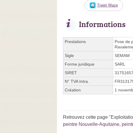
Trajet Waze
Informations
Prestations
Pose de p
Ravalemen
Sigle
SEMAM
Forme juridique
SARL
SIRET
3175165
N° TVA Intra.
FR31317
Création
1 novemb
Retrouvez cette page "Exploitati
peintre Nouvelle-Aquitaine
,
peint