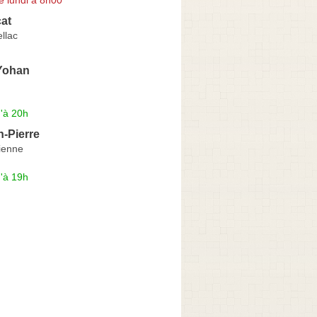
cat
llac
Yohan
'à 20h
-Pierre
ienne
'à 19h