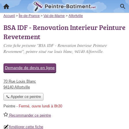
Accueil
>
Île-de-France
>
Val-de-Marne
>
Alfortville
BSA IDF - Renovation Interieur Peinture
Revetement
Cette fiche présente "BSA IDF - Renovation Interieur Peinture
Revetement", peintre situé
rue louis blanc
, 94140 Alfortville.
Demande de devis en ligne
70 Rue Louis Blanc
94140 Alfortville
📞 Appeler ce peintre
Peintre
-
Fermé, ouvre lundi à 8h30
Recommander ce peintre
Améliorer cette fiche