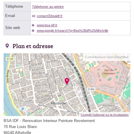
Téléphone
Téléphoner au peintre
Email
contactⓐbsaidf.fr
www.bsa-idf.fr
Site web
www.google.fr/search?q=Bsa%2Bdf%20Alfortville
Plan et adresse
© contributeurs OpenStreetMap
Corriger l’adresse ou la localisation
BSA IDF - Renovation Interieur Peinture Revetement
70 Rue Louis Blanc
94140 Alfortville