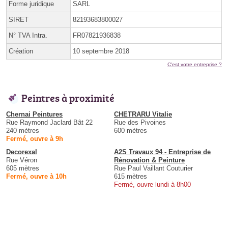
Forme juridique
SARL
SIRET
82193683800027
N° TVA Intra.
FR07821936838
Création
10 septembre 2018
C'est votre entreprise ?
Peintres à proximité
Chernai Peintures
CHETRARU Vitalie
Rue Raymond Jaclard Bât 22
Rue des Pivoines
240 mètres
600 mètres
Fermé, ouvre à 9h
Decorexal
A2S Travaux 94 - Entreprise de
Rue Véron
Rénovation & Peinture
605 mètres
Rue Paul Vaillant Couturier
Fermé, ouvre à 10h
615 mètres
Fermé, ouvre lundi à 8h00