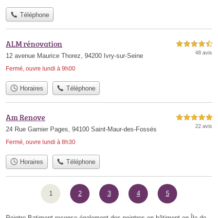
Téléphone
ALM rénovation
4,5 étoiles sur 5
48 avis
12 avenue Maurice Thorez, 94200 Ivry-sur-Seine
Fermé, ouvre lundi à 9h00
Horaires
Téléphone
Am Renove
5,0 étoiles sur 5
22 avis
24 Rue Garnier Pages, 94100 Saint-Maur-des-Fossés
Fermé, ouvre lundi à 8h30
Horaires
Téléphone
1
2
3
4
5
Peintre-Batiment recense également des peintres en bâtiment en Île-de-