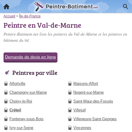
Accueil
>
Île-de-France
Peintre en Val-de-Marne
Peintre-Batiment.net liste les
peintres du Val-de-Marne
et les peintres en
bâtiment du 94.
Demande de devis en ligne
Peintres par ville
Alfortville
Maisons-Alfort
Champigny-sur-Marne
Nogent-sur-Marne
Choisy-le-Roi
Saint-Maur-des-Fossés
Créteil
Villejuif
Fontenay-sous-Bois
Villeneuve-Saint-Georges
Ivry-sur-Seine
Vincennes