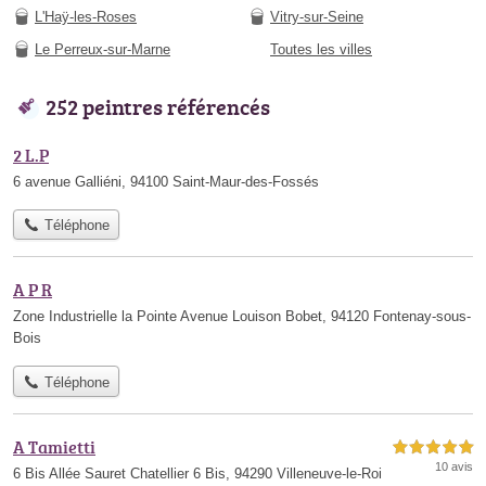
L'Haÿ-les-Roses
Vitry-sur-Seine
Le Perreux-sur-Marne
Toutes les villes
252 peintres référencés
2 L.P
6 avenue Galliéni, 94100 Saint-Maur-des-Fossés
Téléphone
A P R
Zone Industrielle la Pointe Avenue Louison Bobet, 94120 Fontenay-sous-
Bois
Téléphone
A Tamietti
5,0 étoiles sur 5
10 avis
6 Bis Allée Sauret Chatellier 6 Bis, 94290 Villeneuve-le-Roi