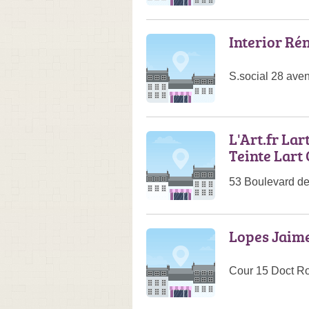
Interior Ré
S.social 28 ave
L'Art.fr Lar
Teinte Lart
53 Boulevard de
Lopes Jaim
Cour 15 Doct R