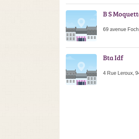
B S Moquett
69 avenue Foch
Bta Idf
4 Rue Leroux, 