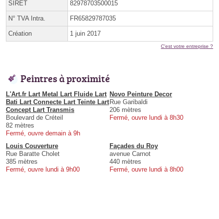
SIRET
82978703500015
N° TVA Intra.
FR65829787035
Création
1 juin 2017
C'est votre entreprise ?
Peintres à proximité
L'Art.fr Lart Metal Lart Fluide Lart
Novo Peinture Decor
Bati Lart Connecte Lart Teinte Lart
Rue Garibaldi
Concept Lart Transmis
206 mètres
Boulevard de Créteil
Fermé, ouvre lundi à 8h30
82 mètres
Fermé, ouvre demain à 9h
Louis Couverture
Façades du Roy
Rue Baratte Cholet
avenue Carnot
385 mètres
440 mètres
Fermé, ouvre lundi à 9h00
Fermé, ouvre lundi à 8h00