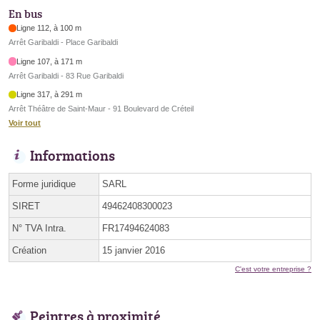
En bus
Ligne 112, à 100 m
Arrêt Garibaldi - Place Garibaldi
Ligne 107, à 171 m
Arrêt Garibaldi - 83 Rue Garibaldi
Ligne 317, à 291 m
Arrêt Théâtre de Saint-Maur - 91 Boulevard de Créteil
Voir tout
Informations
Forme juridique
SARL
SIRET
49462408300023
N° TVA Intra.
FR17494624083
Création
15 janvier 2016
C'est votre entreprise ?
Peintres à proximité