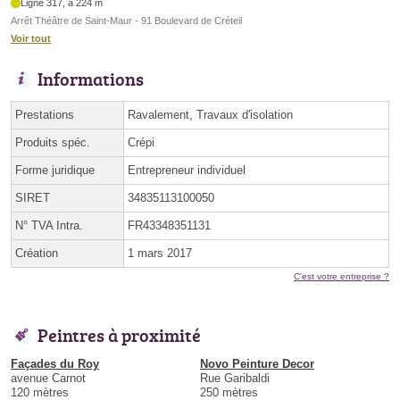
Ligne 317, à 224 m
Arrêt Théâtre de Saint-Maur - 91 Boulevard de Créteil
Voir tout
Informations
Prestations
Ravalement, Travaux d'isolation
Produits spéc.
Crépi
Forme juridique
Entrepreneur individuel
SIRET
34835113100050
N° TVA Intra.
FR43348351131
Création
1 mars 2017
C'est votre entreprise ?
Peintres à proximité
Façades du Roy
Novo Peinture Decor
avenue Carnot
Rue Garibaldi
120 mètres
250 mètres