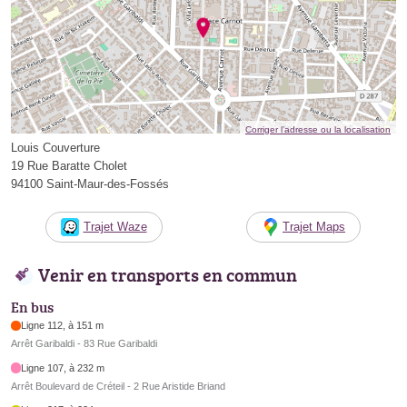
Corriger l’adresse ou la localisation
Louis Couverture
19 Rue Baratte Cholet
94100 Saint-Maur-des-Fossés
Trajet Waze
Trajet Maps
Venir en transports en commun
En bus
Ligne 112, à 151 m
Arrêt Garibaldi - 83 Rue Garibaldi
Ligne 107, à 232 m
Arrêt Boulevard de Créteil - 2 Rue Aristide Briand