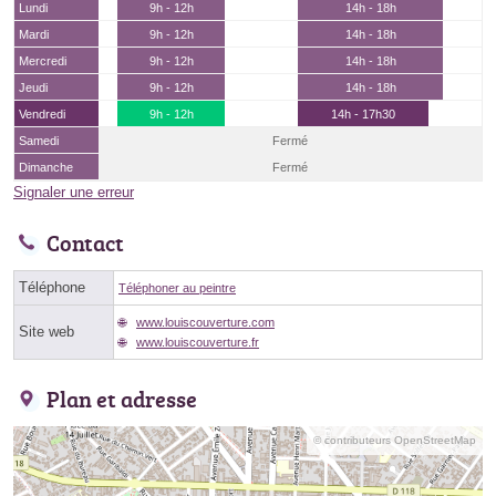
Lundi
9h - 12h
14h - 18h
Mardi
9h - 12h
14h - 18h
Mercredi
9h - 12h
14h - 18h
Jeudi
9h - 12h
14h - 18h
Vendredi
9h - 12h
14h - 17h30
Samedi
Fermé
Dimanche
Fermé
Signaler une erreur
Contact
Téléphone
Téléphoner au peintre
www.louiscouverture.com
Site web
www.louiscouverture.fr
Plan et adresse
© contributeurs OpenStreetMap