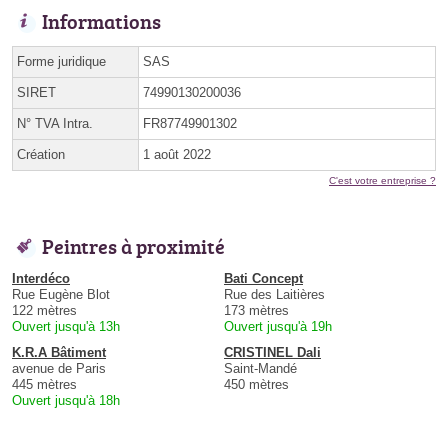
Informations
Forme juridique
SAS
SIRET
74990130200036
N° TVA Intra.
FR87749901302
Création
1 août 2022
C'est votre entreprise ?
Peintres à proximité
Interdéco
Bati Concept
Rue Eugène Blot
Rue des Laitières
122 mètres
173 mètres
Ouvert jusqu'à 13h
Ouvert jusqu'à 19h
K.R.A Bâtiment
CRISTINEL Dali
avenue de Paris
Saint-Mandé
445 mètres
450 mètres
Ouvert jusqu'à 18h