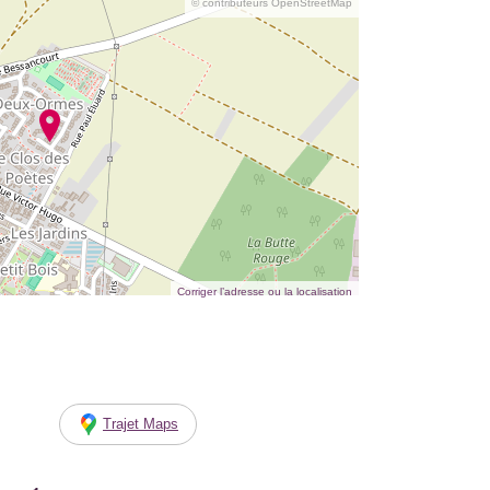
© contributeurs OpenStreetMap
Corriger l’adresse ou la localisation
Trajet Maps