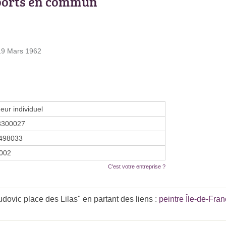
ports en commun
 19 Mars 1962
eur individuel
3300027
498033
2002
C'est votre entreprise ?
ovic place des Lilas" en partant des liens :
peintre Île-de-Fra