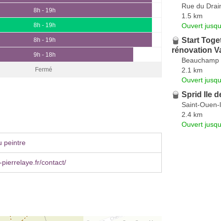
Rue du Drai
8h - 19h
1.5 km
Ouvert jusqu
8h - 19h
Start Toge
8h - 19h
rénovation Va
9h - 18h
Beauchamp
2.1 km
Fermé
Ouvert jusqu
Sprid Ile 
Saint-Ouen-
2.4 km
Ouvert jusqu
 peintre
pierrelaye.fr/contact/