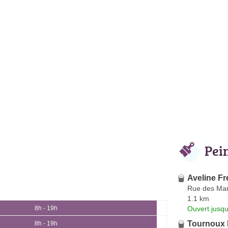
Pei
Aveline Fr
Rue des Mar
1.1 km
Ouvert jusqu
8h - 19h
Tournoux 
8h - 19h