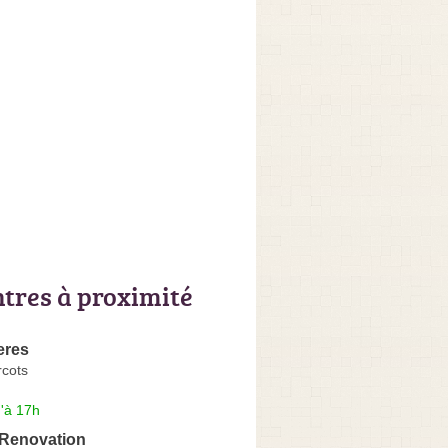
ntres à proximité
eres
cots
'à 17h
Renovation