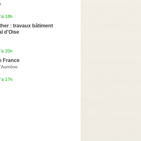
n
'à 18h
ther : travaux bâtiment
l d'Oise
'à 20h
de France
l'Aumône
'à 17h