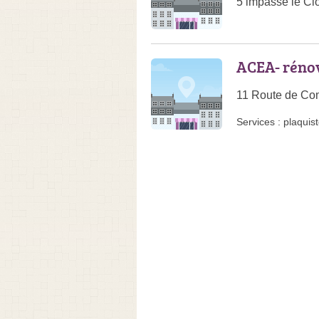
5 impasse le Cl
ACEA- rénov
11 Route de Com
Services :
plaquis