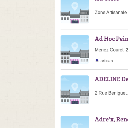
Zone Artisanale
Ad Hoc Pein
Menez Gouret, 2
artisan
ADELINE D
2 Rue Beniguet
Adre'x, Re