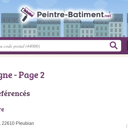
gne - Page 2
éférencés
re
, 22610 Pleubian