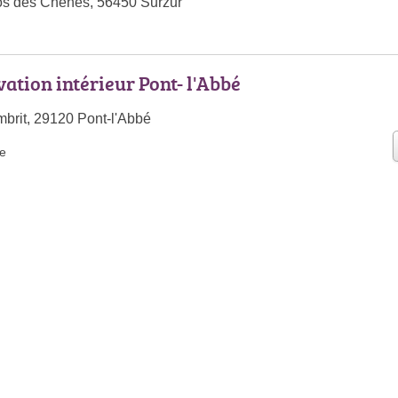
os des Chênes, 56450 Surzur
ation intérieur Pont- l'Abbé
brit, 29120 Pont-l'Abbé
te