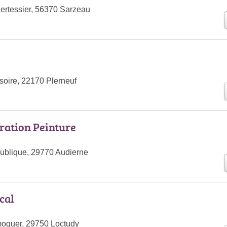
Kertessier, 56370 Sarzeau
soire, 22170 Plerneuf
ration Peinture
ublique, 29770 Audierne
cal
moguer, 29750 Loctudy