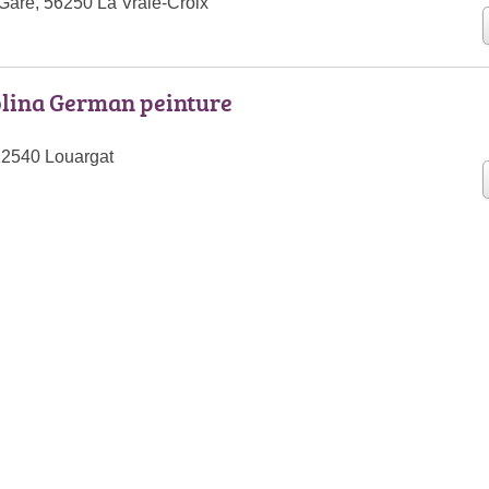
 Gare, 56250 La Vraie-Croix
lina German peinture
22540 Louargat