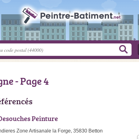
gne - Page 4
éférencés
Desouches Peinture
dieres Zone Artisanale la Forge, 35830 Betton