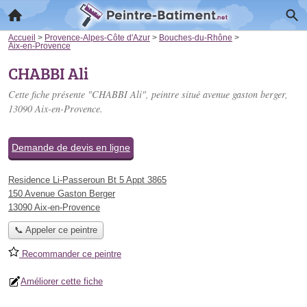
Accueil
>
Provence-Alpes-Côte d'Azur
>
Bouches-du-Rhône
>
Aix-en-Provence
CHABBI Ali
Cette fiche présente "CHABBI Ali", peintre situé
avenue gaston berger
,
13090 Aix-en-Provence.
Demande de devis en ligne
Residence Li-Passeroun Bt 5 Appt 3865
150 Avenue Gaston Berger
13090 Aix-en-Provence
📞 Appeler ce peintre
Recommander ce peintre
Améliorer cette fiche