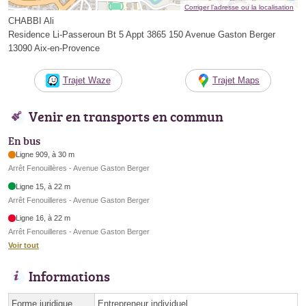
Corriger l’adresse ou la localisation
CHABBI Ali
Residence Li-Passeroun Bt 5 Appt 3865 150 Avenue Gaston Berger
13090 Aix-en-Provence
Trajet Waze
Trajet Maps
Venir en transports en commun
En bus
Ligne 909, à 30 m
Arrêt Fenouillères - Avenue Gaston Berger
Ligne 15, à 22 m
Arrêt Fenouilleres - Avenue Gaston Berger
Ligne 16, à 22 m
Arrêt Fenouilleres - Avenue Gaston Berger
Voir tout
Informations
Forme juridique
Entrepreneur individuel