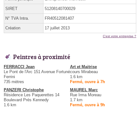
SIRET
51208140700029
N° TVA Intra.
FR40512081407
Création
17 juillet 2013
C'est votre entreprise ?
Peintres à proximité
FERRACCI Jean
Art et Maitrise
Le Pont de l'Arc 151 Avenue Fortuné
cours Mirabeau
Ferrini
1.6 km
735 mètres
Fermé, ouvre à 7h
PANZERI Christophe
MAUREL Marc
Résidence Les Paquerettes 14
Rue Irma Moreau
Boulevard Prés Kennedy
1.7 km
1.6 km
Fermé, ouvre à 9h